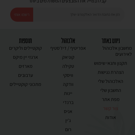
קבלו במייל את המבצעים המשתלמים ביותר
רשמו אותי
ניווט באתר
אלכוהול
תוספות
מחשבון אלכוהול
אפריטיף / דיז'סטיף
קוקטיילים וליקרים
לאירועים
קוניאק
ארגזי יין מיקס
תקנון ותנאי שימוש
טקילה
מארזים
הצהרת נגישות
וויסקי
ערבובים
האלכוהול שלי
וודקה
מתכוני קוקטיילים
החשבון שלי
יינות
מפת אתר
ברנדי
צור קשר
אניס
אודות
ג'ין
רום