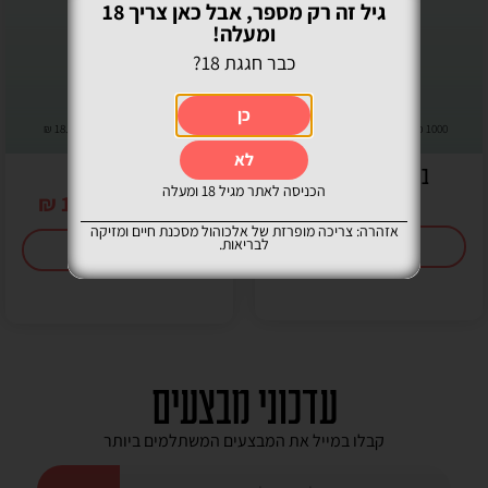
גיל זה רק מספר, אבל כאן צריך 18
ומעלה!
כבר חגגת 18?
כן
1000 מ"ל | מחיר ל100 מ"ל -
10.90
₪
750 מ"ל | מחיר ל100 מ"ל -
18.53
₪
לא
בקרדי קרטה בלנקה
בקרדי ספייסד
הכניסה לאתר מגיל 18 ומעלה
₪
119.00
₪
109.00
₪
139.00
אזהרה: צריכה מופרזת של אלכוהול מסכנת חיים ומזיקה
לבריאות.
הוספה לסל
הוספה לסל
עדכוני מבצעים
קבלו במייל את המבצעים המשתלמים ביותר