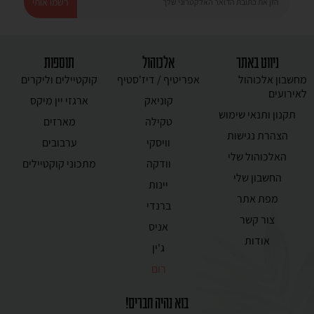
רשמו אותי
ניווט באתר
אלכוהול
תוספות
מחשבון אלכוהול
אפריטיף / דיז'סטיף
קוקטיילים וליקרים
לאירועים
קוניאק
ארגזי יין מיקס
תקנון ותנאי שימוש
טקילה
מארזים
הצהרת נגישות
וויסקי
ערבובים
האלכוהול שלי
וודקה
מתכוני קוקטיילים
החשבון שלי
יינות
מפת אתר
ברנדי
צור קשר
אניס
אודות
ג'ין
רום
בוא נהיה חברים!