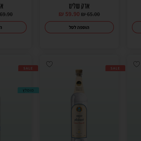
ארק שליט
אר
₪
59.90
69.90
₪
65.00
הוספה לסל
הו
SALE
SALE
מומלץ