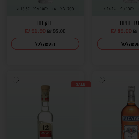
14.14
₪
700 מ"ל | מחיר ל100 מ"ל -
13.57
₪
זו רומיוס
ערק נוח
₪
91.90
₪
89.00
₪
95.00
₪
ספה לסל
הוספה לסל
SALE