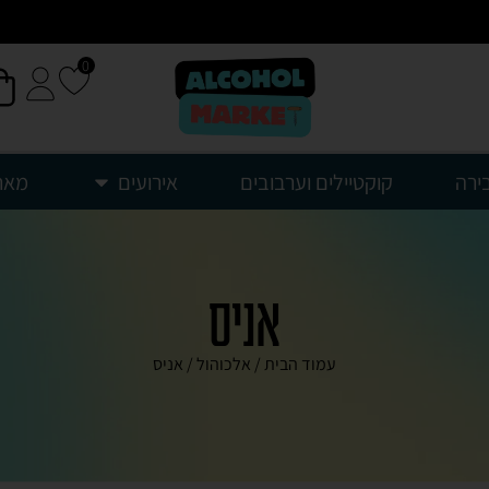
0
ירה
קוקטיילים וערבובים
אירועים
מאר
אניס
עמוד הבית
/
אלכוהול
/ אניס