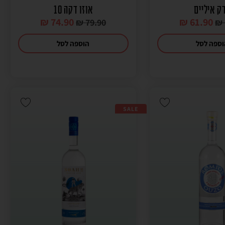
ק איליים
אוזו דקה 10
₪
74.90
₪
61.90
₪
79.90
₪
ספה לסל
הוספה לסל
SALE