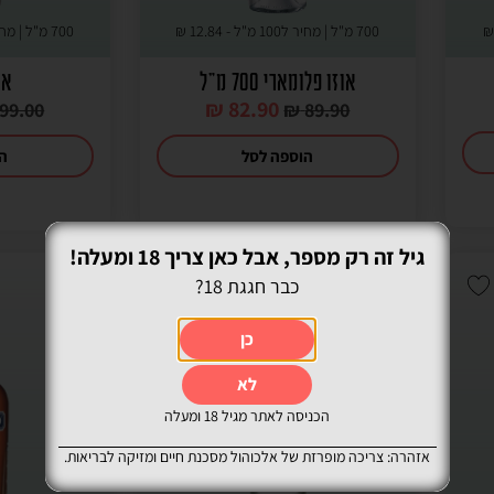
700 מ"ל | מחיר ל100 מ"ל -
12.84
₪
700 מ"ל | מחיר ל100 מ"ל -
אוזו פלומארי 700 מ"ל
או
₪
82.90
99.00
₪
89.90
הוספה לסל
הו
גיל זה רק מספר, אבל כאן צריך 18 ומעלה!
כבר חגגת 18?
SALE
SALE
כן
לא
הכניסה לאתר מגיל 18 ומעלה
אזהרה: צריכה מופרזת של אלכוהול מסכנת חיים ומזיקה לבריאות.