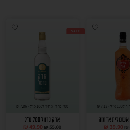
SALE
7.13
₪
700 מ"ל | מחיר ל100 מ"ל -
7.86
₪
ארק כרמל 700 מ"ל
₪
49.90
₪
39.90
₪
55.00
₪