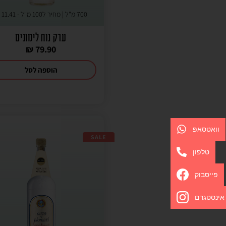
700 מ"ל | מחיר ל100 מ"ל -
11.41
₪
ערק נוח לימונים
₪
79.90
הוספה לסל
וואטסאפ
SALE
טלפון
פייסבוק
אינסטגרם