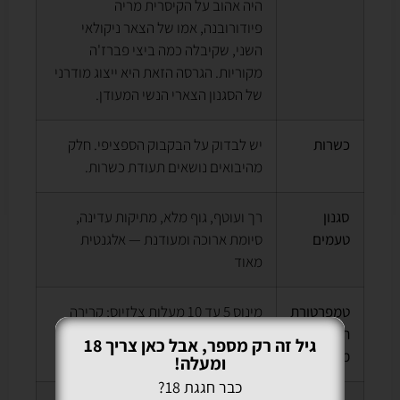
היה אהוב על הקיסרית מריה
פיודורובנה, אמו של הצאר ניקולאי
השני, שקיבלה כמה ביצי פברז'ה
מקוריות. הגרסה הזאת היא ייצוג מודרני
של הסגנון הצארי הנשי המעודן.
כשרות
יש לבדוק על הבקבוק הספציפי. חלק
מהיבואים נושאים תעודת כשרות.
סגנון
רך ועוטף, גוף מלא, מתיקות עדינה,
טעמים
סיומת ארוכה ומעודנת — אלגנטית
מאוד
טמפרטורת
מינוס 5 עד 10 מעלות צלזיוס; קרירה
הגשה
אבל לא קפואה לחלוטין
גיל זה רק מספר, אבל כאן צריך 18
מומלצת
ומעלה!
כבר חגגת 18?