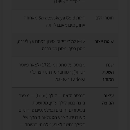
— נוסדה ב-1995)
חומרי גלם
חיטת Saratovskaya Gold מאחוזה
אחת, מים מאגם לדוגה
שיטת ייצור
8-12 שלבי זיקוק, סינון בפחם עץ ליבנה,
מסנן כסף, מסנן ממברנה
שנת
מבוסס על מתכון מ-1721 (לצאר פיוטר
השקת
הגדול); המותג המודרני יוצר ע"י
המותג
Ladoga ב-2000s
עיצוב
הגרסה הזאת — לילך (Lilac) — מציגה
הביצה
ביצה בגוון לילך עדין, מקושטת
בעיטורים זהובים ובאלמנטים פרחוניים
מעודנים. הצבע הסגול-ורוד הרך של
הלילך נחשב לצבע מלכותי במיוחד —