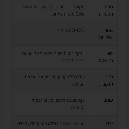
מקור
מקומי — חיטת חורף Saratovskaya
הספירט
Gold מאחוזה אחת
אחוז
40% (80 פרוף)
אלכוהול
סוג
וודקה רוסית סופר-פרמיום עם אריזת
המשקה
ביצת פברז'ה
נפח
700 מ"ל בקראף זכוכית ונציאני בתוך
הבקבוק
הביצה
מותג
Imperial Collection (Ladoga
Group)
יצרן
Ladoga Group (סנט פטרסבורג, רוסיה