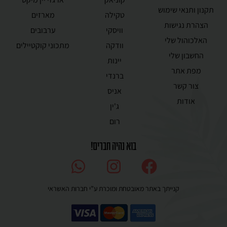
תקנון ותנאי שימוש
טקילה
מארזים
הצהרת נגישות
וויסקי
ערבובים
האלכוהול שלי
וודקה
מתכוני קוקטיילים
החשבון שלי
יינות
מפת אתר
ברנדי
צור קשר
אניס
אודות
ג'ין
רום
בוא נהיה חברים!
קנייתך באתר מאובטחת ומוכרת ע”י חברות האשראי