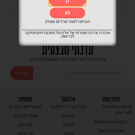
כן
לא
הכניסה לאתר מגיל 18 ומעלה
אזהרה: צריכה מופרזת של אלכוהול מסכנת חיים ומזיקה
לבריאות.
עדכוני מבצעים
קבלו במייל את המבצעים המשתלמים ביותר
רשמו אותי
ניווט באתר
אלכוהול
תוספות
מחשבון אלכוהול
אפריטיף / דיז'סטיף
קוקטיילים וליקרים
לאירועים
קוניאק
ארגזי יין מיקס
תקנון ותנאי שימוש
טקילה
מארזים
הצהרת נגישות
וויסקי
ערבובים