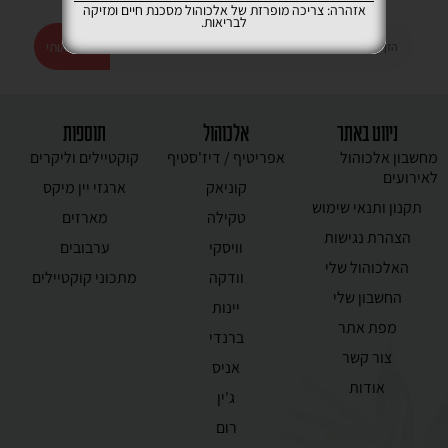
קבלו במייל את המבצעים המשתלמים ביותר
אזהרה: צריכה מופרזת של אלכוהול מסכנת חיים ומזיקה
לבריאות.
רשמו אותי
ניווט באתר
אלכוהול
תוספות
מחשבון אלכוהול
אפריטיף / דיז'סטיף
קוקטיילים וליקרים
לאירועים
קוניאק
ארגזי יין מיקס
תקנון ותנאי שימוש
טקילה
מארזים
הצהרת נגישות
וויסקי
ערבובים
האלכוהול שלי
וודקה
מתכוני קוקטיילים
החשבון שלי
יינות
מפת אתר
ברנדי
צור קשר
אניס
אודות
ג'ין
רום