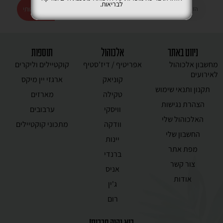
לבריאות.
רשמו אותי
ניווט באתר
אלכוהול
תוספות
מחשבון אלכוהול
אפריטיף / דיז'סטיף
קוקטיילים וליקרים
לאירועים
קוניאק
ארגזי יין מיקס
תקנון ותנאי שימוש
טקילה
מארזים
הצהרת נגישות
וויסקי
ערבובים
האלכוהול שלי
וודקה
מתכוני קוקטיילים
החשבון שלי
יינות
מפת אתר
ברנדי
צור קשר
אניס
אודות
ג'ין
רום
בוא נהיה חברים!