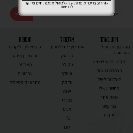
קבלו במייל את המבצעים המשתלמים ביותר
אזהרה: צריכה מופרזת של אלכוהול מסכנת חיים ומזיקה
לבריאות.
רשמו אותי
ניווט באתר
אלכוהול
תוספות
מחשבון אלכוהול
אפריטיף / דיז'סטיף
קוקטיילים וליקרים
לאירועים
קוניאק
ארגזי יין מיקס
תקנון ותנאי שימוש
טקילה
מארזים
הצהרת נגישות
וויסקי
ערבובים
האלכוהול שלי
וודקה
מתכוני קוקטיילים
החשבון שלי
יינות
מפת אתר
ברנדי
צור קשר
אניס
אודות
ג'ין
רום