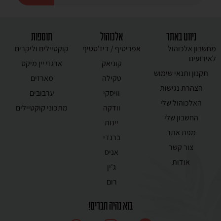
ניווט באתר
אלכוהול
תוספות
מחשבון אלכוהול
אפריטיף / דיז'סטיף
קוקטיילים וליקרים
לאירועים
קוניאק
ארגזי יין מיקס
תקנון ותנאי שימוש
טקילה
מארזים
הצהרת נגישות
וויסקי
ערבובים
האלכוהול שלי
וודקה
מתכוני קוקטיילים
החשבון שלי
יינות
מפת אתר
ברנדי
צור קשר
אניס
אודות
ג'ין
רום
בוא נהיה חברים!