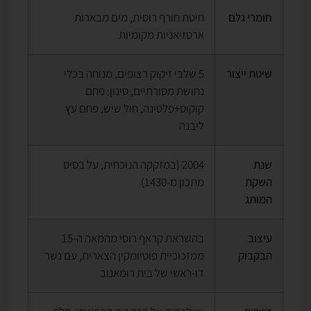
חומרי גלם
חיטת חורף רוסית, מים מבארות
ארטזיאניות מקומיות
שיטת ייצור
5 שלבי זיקוק רצופים, מנוחה בכלי
נחושת מסורתיים, סינון: פחם
קוקוס+פלטינה, חול שיש, פחם עץ
ליבנה
שנת
2004 (במזקקה הנוכחית, על בסיס
השקת
מתכון מ-1430)
המותג
עיצוב
בהשראת קראף רוסי מהמאה ה-15
הבקבוק
ממזכוכיית פוטיומקין הצארית, עם נשר
דו-ראשי של בית רומאנוב