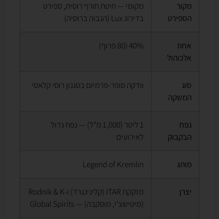
מקור
מקומי — חיטת חורף רוסית, ספירט
הספירט
בדירוג Lux (הגבוה ברוסיה)
אחוז
40% (80 פרוף)
אלכוהול
סוג
וודקה סופר-פרמיום בסגנון רוסי קלאסי
המשקה
נפח
1 ליטר (1,000 מ"ל) — נפח גדול
הבקבוק
לאירועים
מותג
Legend of Kremlin
יצרן
מזקקת ITAR (קלינינגרד) ו-Rodnik & K
(מיטישצ'י, מוסקבה) — Global Spirits