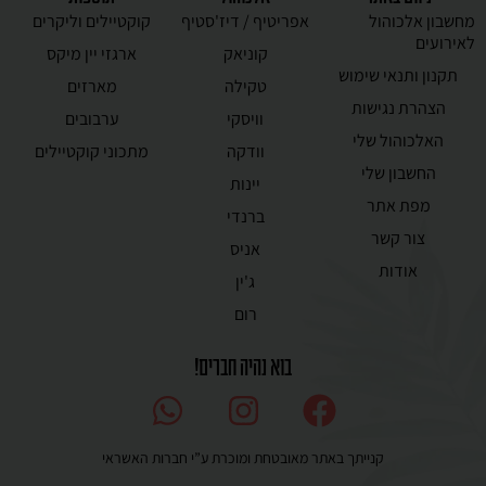
מחשבון אלכוהול
אפריטיף / דיז'סטיף
קוקטיילים וליקרים
לאירועים
קוניאק
ארגזי יין מיקס
תקנון ותנאי שימוש
טקילה
מארזים
הצהרת נגישות
וויסקי
ערבובים
האלכוהול שלי
וודקה
מתכוני קוקטיילים
החשבון שלי
יינות
מפת אתר
ברנדי
צור קשר
אניס
אודות
ג'ין
רום
בוא נהיה חברים!
קנייתך באתר מאובטחת ומוכרת ע”י חברות האשראי