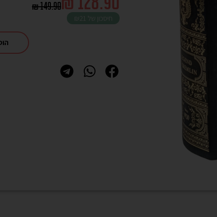
₪
128.90
₪
149.90
חיסכון של
₪21
הוס