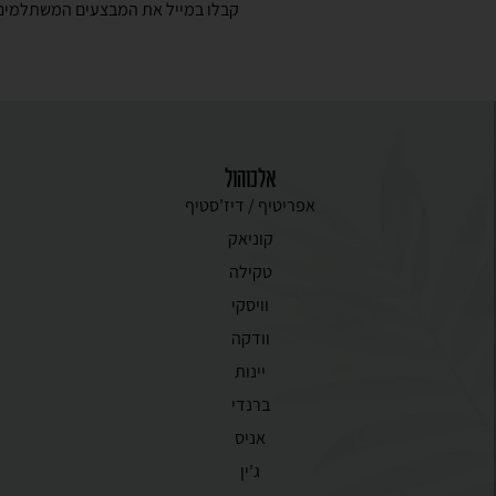
קבלו במייל את המבצעים המשתלמים 
אלכוהול
אפריטיף / דיז'סטיף
קוניאק
טקילה
וויסקי
וודקה
יינות
ברנדי
אניס
ג'ין