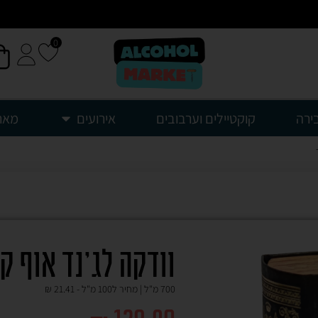
0
ירה
קוקטיילים וערבובים
אירועים
מאר
וודקה לג'נד אוף ק
700 מ"ל | מחיר ל100 מ"ל -
21.41
₪