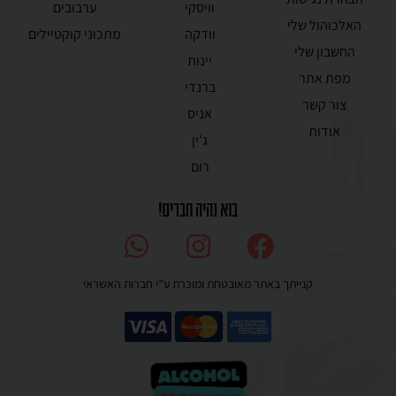
וויסקי
ערבובים
האלכוהול שלי
וודקה
מתכוני קוקטיילים
החשבון שלי
יינות
מפת אתר
ברנדי
צור קשר
אניס
אודות
ג'ין
רום
בוא נהיה חברים!
קנייתך באתר מאובטחת ומוכרת ע”י חברות האשראי