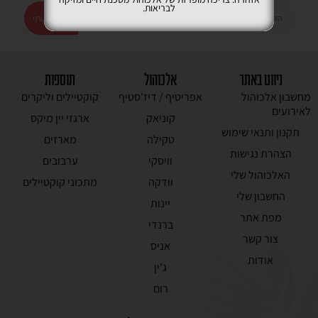
לבריאות.
רשמו אותי
ניווט באתר
אלכוהול
תוספות
מחשבון אלכוהול
אפריטיף / דיז'סטיף
קוקטיילים וליקרים
לאירועים
קוניאק
ארגזי יין מיקס
תקנון ותנאי שימוש
טקילה
מארזים
הצהרת נגישות
וויסקי
ערבובים
האלכוהול שלי
וודקה
מתכוני קוקטיילים
החשבון שלי
יינות
מפת אתר
ברנדי
צור קשר
אניס
אודות
ג'ין
רום