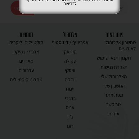
לבריאות.
רשמו אותי
ניווט באתר
אלכוהול
תוספות
מחשבון אלכוהול
אפריטיף / דיז'סטיף
קוקטיילים וליקרים
לאירועים
קוניאק
ארגזי יין מיקס
תקנון ותנאי שימוש
טקילה
מארזים
הצהרת נגישות
וויסקי
ערבובים
האלכוהול שלי
וודקה
מתכוני קוקטיילים
החשבון שלי
יינות
מפת אתר
ברנדי
צור קשר
אניס
אודות
ג'ין
רום