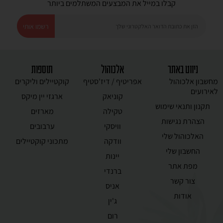
קבלו במייל את המבצעים המשתלמים ביותר
רשמו אותי
ניווט באתר
אלכוהול
תוספות
מחשבון אלכוהול
אפריטיף / דיז'סטיף
קוקטיילים וליקרים
לאירועים
קוניאק
ארגזי יין מיקס
תקנון ותנאי שימוש
טקילה
מארזים
הצהרת נגישות
וויסקי
ערבובים
האלכוהול שלי
וודקה
מתכוני קוקטיילים
החשבון שלי
יינות
מפת אתר
ברנדי
צור קשר
אניס
אודות
ג'ין
רום