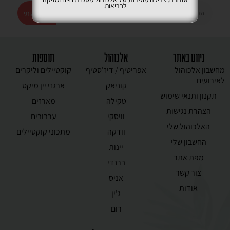
לבריאות.
רשמו אותי
ניווט באתר
אלכוהול
תוספות
מחשבון אלכוהול
אפריטיף / דיז'סטיף
קוקטיילים וליקרים
לאירועים
קוניאק
ארגזי יין מיקס
תקנון ותנאי שימוש
טקילה
מארזים
הצהרת נגישות
וויסקי
ערבובים
האלכוהול שלי
וודקה
מתכוני קוקטיילים
החשבון שלי
יינות
מפת אתר
ברנדי
צור קשר
אניס
אודות
ג'ין
רום