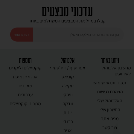
עדכוני מבצעים
קבלו במייל את המבצעים המשתלמים ביותר
רשמו אותי
ניווט באתר
אלכוהול
תוספות
מחשבון אלכוהול
אפריטיף / דיז'סטיף
קוקטיילים וליקרים
לאירועים
קוניאק
ארגזי יין מיקס
תקנון ותנאי שימוש
טקילה
מארזים
הצהרת נגישות
וויסקי
ערבובים
האלכוהול שלי
וודקה
מתכוני קוקטיילים
החשבון שלי
יינות
מפת אתר
ברנדי
צור קשר
אניס