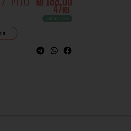
מחיר לי
₪
188.00
47
₪
חיסכון של
₪6
הוס