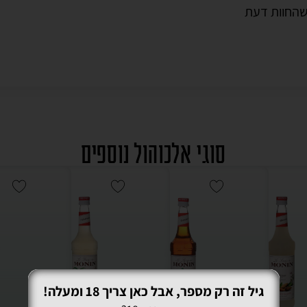
שה
חוות דעת
סוגי אלכוהול נוספים
גיל זה רק מספר, אבל כאן צריך 18 ומעלה!