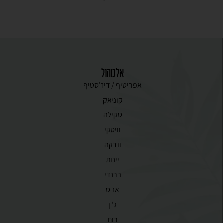
אלכוהול
אפריטיף / דיז'סטיף
קוניאק
טקילה
וויסקי
וודקה
יינות
ברנדי
אניס
ג'ין
רום