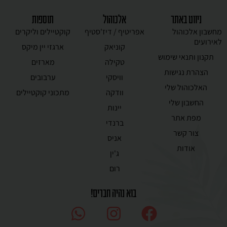
ניווט באתר
אלכוהול
תוספות
מחשבון אלכוהול
אפריטיף / דיז'סטיף
קוקטיילים וליקרים
לאירועים
קוניאק
ארגזי יין מיקס
תקנון ותנאי שימוש
טקילה
מארזים
הצהרת נגישות
וויסקי
ערבובים
האלכוהול שלי
וודקה
מתכוני קוקטיילים
החשבון שלי
יינות
מפת אתר
ברנדי
צור קשר
אניס
אודות
ג'ין
רום
בוא נהיה חברים!