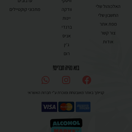
וויסקי
ערבובים
האלכוהול שלי
וודקה
מתכוני קוקטיילים
החשבון שלי
יינות
מפת אתר
ברנדי
צור קשר
אניס
אודות
ג'ין
רום
בוא נהיה חברים!
קנייתך באתר מאובטחת ומוכרת ע”י חברות האשראי