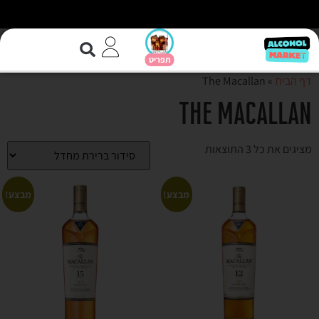
דף הבית
»
The Macallan
The Macallan
מציגים את כל ⁦3⁩ התוצאות
מבצע!
מבצע!