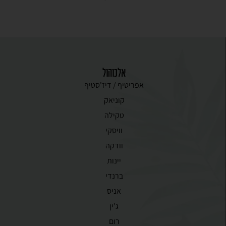
אלכוהול
אפריטיף / דיז'סטיף
קוניאק
טקילה
וויסקי
וודקה
יינות
ברנדי
אניס
ג'ין
רום