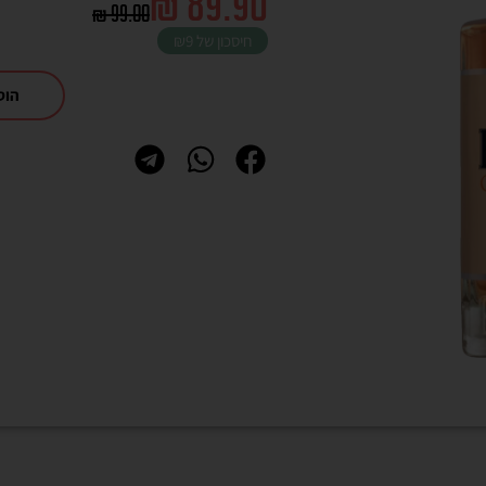
₪
89.90
₪
99.00
חיסכון של
₪9
הוס