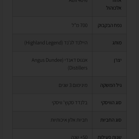
אלכוהול
נפח הבקבוק
700 מ"ל
מותג
היילנד לג'נד (Highland Legend)
יצרן
אנגוס דאנדי (Angus Dundee
Distillers)
גיל המשקה
מינימום 3 שנים
סוג הוויסקי
בלנדד סקוץ' וויסקי
סוג החביות
חביות אלון איכותיות
שנות פעילות
50+ שנה