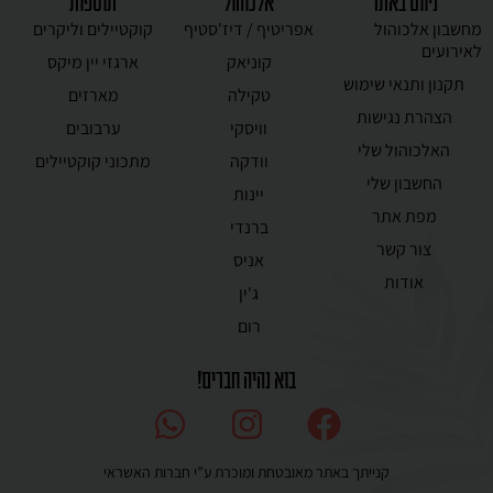
ניווט באתר
אלכוהול
תוספות
מחשבון אלכוהול
אפריטיף / דיז'סטיף
קוקטיילים וליקרים
לאירועים
קוניאק
ארגזי יין מיקס
תקנון ותנאי שימוש
טקילה
מארזים
הצהרת נגישות
וויסקי
ערבובים
האלכוהול שלי
וודקה
מתכוני קוקטיילים
החשבון שלי
יינות
מפת אתר
ברנדי
צור קשר
אניס
אודות
ג'ין
רום
בוא נהיה חברים!
קנייתך באתר מאובטחת ומוכרת ע”י חברות האשראי