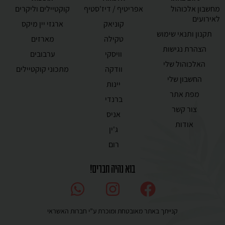
מחשבון אלכוהול
אפריטיף / דיז'סטיף
קוקטיילים וליקרים
לאירועים
קוניאק
ארגזי יין מיקס
תקנון ותנאי שימוש
טקילה
מארזים
הצהרת נגישות
וויסקי
ערבובים
האלכוהול שלי
וודקה
מתכוני קוקטיילים
החשבון שלי
יינות
מפת אתר
ברנדי
צור קשר
אניס
אודות
ג'ין
רום
בוא נהיה חברים!
קנייתך באתר מאובטחת ומוכרת ע”י חברות האשראי