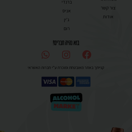
ברנדי
צור קשר
אניס
אודות
ג'ין
רום
בוא נהיה חברים!
קנייתך באתר מאובטחת ומוכרת ע”י חברות האשראי