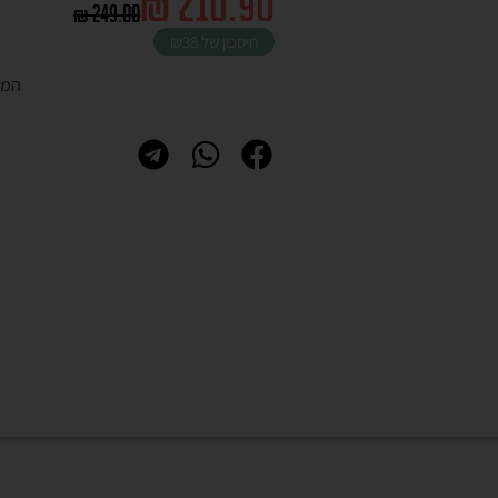
₪
210.90
₪
249.00
חיסכון של
₪38
המל