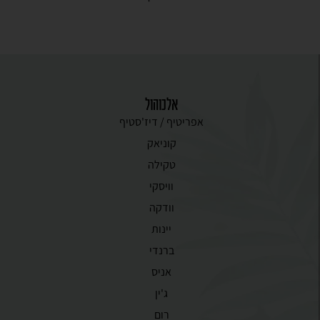
אלכוהול
אפריטיף / דיז'סטיף
קוניאק
טקילה
וויסקי
וודקה
יינות
ברנדי
אניס
ג'ין
רום